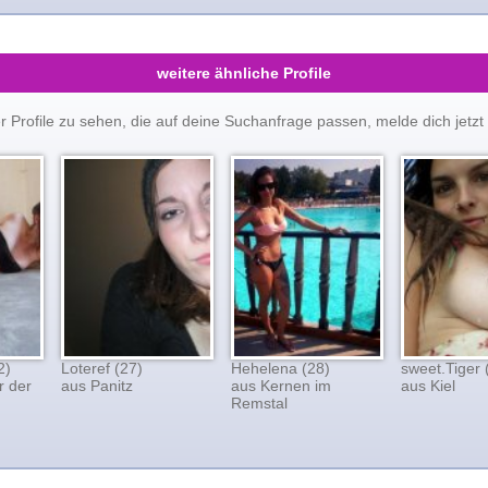
weitere ähnliche Profile
er Profile zu sehen, die auf deine Suchanfrage passen, melde dich je
2)
Loteref (27)
Hehelena (28)
sweet.Tiger 
r der
aus Panitz
aus Kernen im
aus Kiel
Remstal