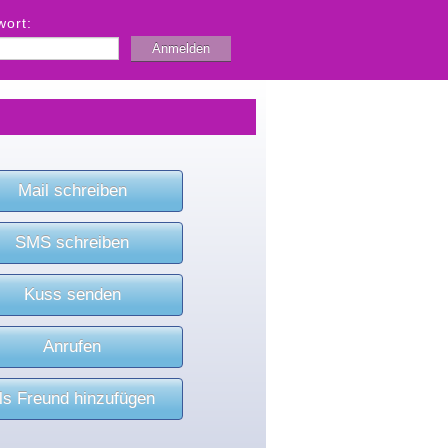
wort:
Mail schreiben
SMS schreiben
Kuss senden
Anrufen
ls Freund hinzufügen