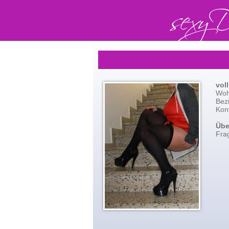
vol
Woh
Bez
Kont
Übe
Fra