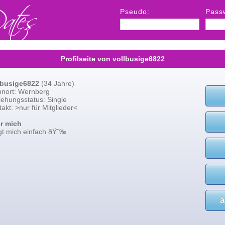
Pseudo:
Pass
Profilseite von vollbusige6822
lbusige6822
(34 Jahre)
nort: Wernberg
iehungsstatus: Single
akt: >nur für Mitglieder<
r mich
gt mich einfach ðŸ˜‰
a