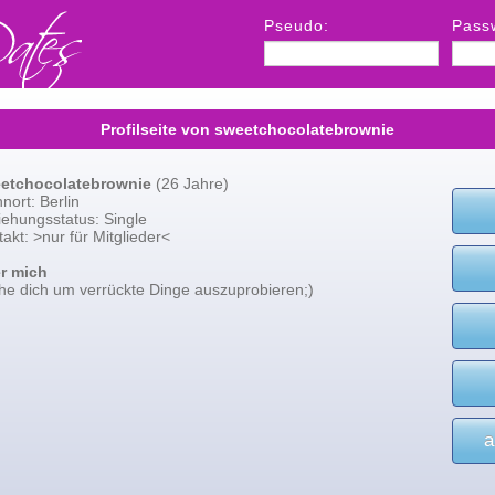
Pseudo:
Pass
Profilseite von sweetchocolatebrownie
etchocolatebrownie
(26 Jahre)
nort: Berlin
iehungsstatus: Single
akt: >nur für Mitglieder<
r mich
he dich um verrückte Dinge auszuprobieren;)
a