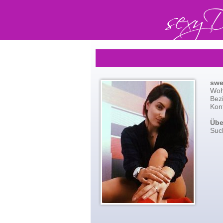
swe
Woh
Bez
Kont
Übe
Suc