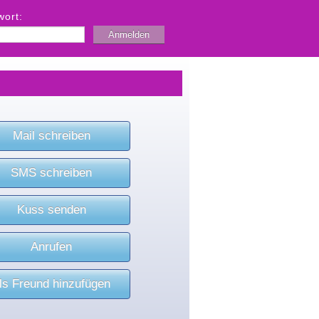
wort:
Mail schreiben
SMS schreiben
Kuss senden
Anrufen
ls Freund hinzufügen