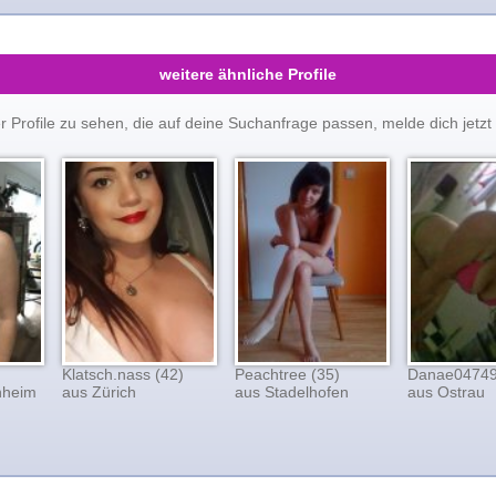
weitere ähnliche Profile
er Profile zu sehen, die auf deine Suchanfrage passen, melde dich je
Klatsch.nass (42)
Peachtree (35)
Danae04749
nheim
aus Zürich
aus Stadelhofen
aus Ostrau