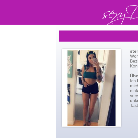
ste
Woh
Bez
Kont
Übe
Ich 
mic
einf
ver
unko
Tas