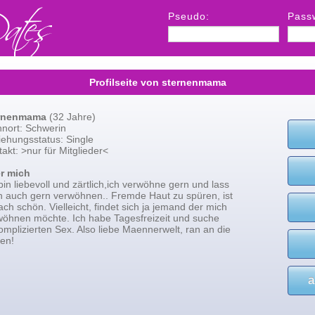
Pseudo:
Pass
Profilseite von sternenmama
rnenmama
(32 Jahre)
nort: Schwerin
iehungsstatus: Single
akt: >nur für Mitglieder<
r mich
bin liebevoll und zärtlich,ich verwöhne gern und lass
h auch gern verwöhnen.. Fremde Haut zu spüren, ist
ach schön. Vielleicht, findet sich ja jemand der mich
wöhnen möchte. Ich habe Tagesfreizeit und suche
mplizierten Sex. Also liebe Maennerwelt, ran an die
ten!
a