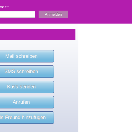
wort:
Mail schreiben
SMS schreiben
Kuss senden
Anrufen
ls Freund hinzufügen