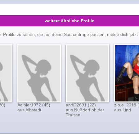
weitere ähnliche Profile
er Profile zu sehen, die auf deine Suchanfrage passen, melde dich je
20)
Aelbler1972 (45)
andi22691 (22)
z.o.e_2018 
aus Albstadt
aus Nußdorf ob der
aus Lind
Traisen