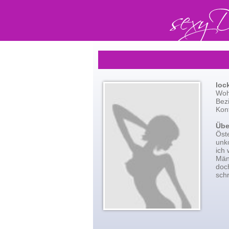
loc
Wohn
Bez
Kont
Übe
Öste
unko
ich
Män
doc
schr