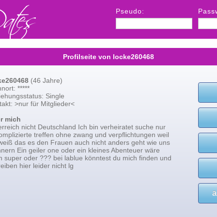
Pseudo:
Pass
Profilseite von locke260468
ke260468
(46 Jahre)
ort: *****
iehungsstatus: Single
akt: >nur für Mitglieder<
r mich
rreich nicht Deutschland Ich bin verheiratet suche nur
mplizierte treffen ohne zwang und verpflichtungen weil
 weiß das es den Frauen auch nicht anders geht wie uns
nern Ein geiler one oder ein kleines Abenteuer wäre
h super oder ??? bei lablue könntest du mich finden und
eiben hier leider nicht lg
a