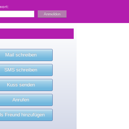
wort:
Mail schreiben
SMS schreiben
Kuss senden
Anrufen
ls Freund hinzufügen