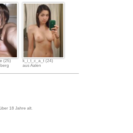
e (25)
k_i_t_c_a_t (24)
nberg
aus Aalen
über 18 Jahre alt.