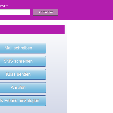
wort:
Mail schreiben
SMS schreiben
Kuss senden
Anrufen
ls Freund hinzufügen