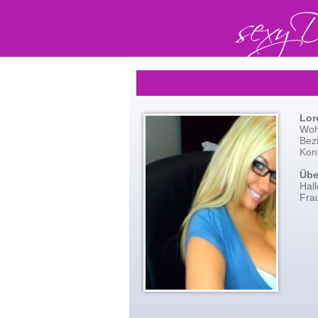
Lor
Woh
Bez
Kont
Übe
Hall
Fra