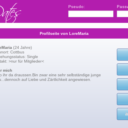
Pseudo:
Pass
Profilseite von LoreMaria
eMaria
(24 Jahre)
nort: Cottbus
iehungsstatus: Single
akt: >nur für Mitglieder<
r mich
o ihr da draussen.Bin zwar eine sehr selbständige junge
u...dennoch auf Liebe und Zärtlichkeit angewiesen.
a