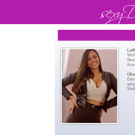
LaR
Wohn
Bez
Kont
Übe
Das
gege
Well