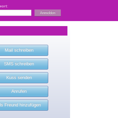
wort:
Mail schreiben
SMS schreiben
Kuss senden
Anrufen
ls Freund hinzufügen