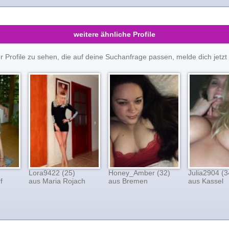
weitere ähnliche Profile
er Profile zu sehen, die auf deine Suchanfrage passen, melde dich je
Lora9422 (25)
Honey_Amber (32)
Julia2904 (3
f
aus Maria Rojach
aus Bremen
aus Kassel