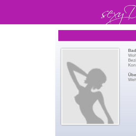
Bad
Woh
Bez
Kont
Übe
Wehr