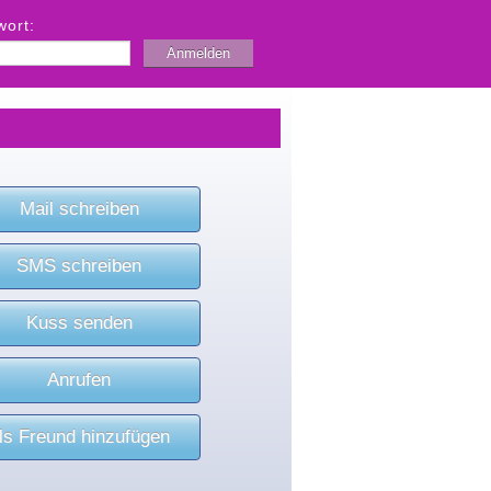
wort:
Mail schreiben
SMS schreiben
Kuss senden
Anrufen
ls Freund hinzufügen