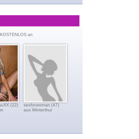
tzt KOSTENLOS an.
eauXX (22)
sexforwoman (47)
in
aus Winterthur