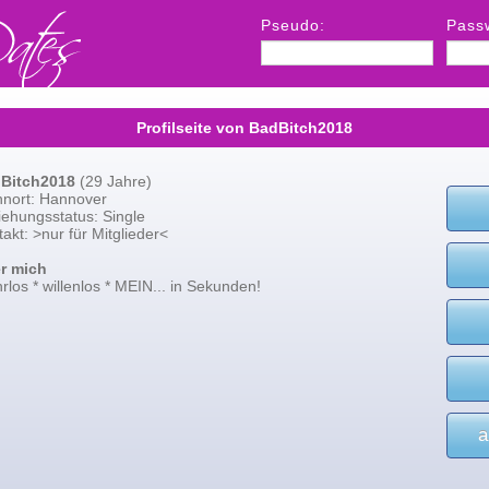
Pseudo:
Pass
Profilseite von BadBitch2018
Bitch2018
(29 Jahre)
nort: Hannover
iehungsstatus: Single
akt: >nur für Mitglieder<
r mich
los * willenlos * MEIN... in Sekunden!
a