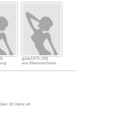
9)
guke1975 (38)
burg
aus Kleinmachnow
über 18 Jahre alt.