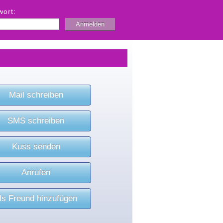
wort:
Mail schreiben
SMS schreiben
Kuss senden
Anrufen
ls Freund hinzufügen