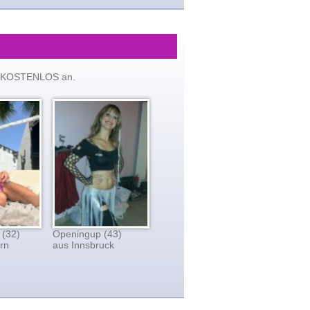
tzt KOSTENLOS an.
 (32)
Openingup (43)
rn
aus Innsbruck