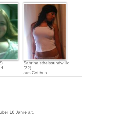
2)
Sabrinaistheissundwillig
nd
(32)
aus Cottbus
über 18 Jahre alt.