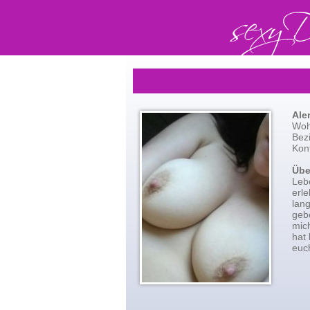
Ale
Woh
Bez
Kont
Übe
Leb
erl
lang
gebe
mic
hat
euch