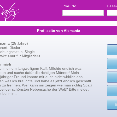
Pseudo:
Pass
Profilseite von Alemania
mania
(25 Jahre)
nort: Diedorf
iehungsstatus: Single
akt: >nur für Mitglieder<
r mich
e in einem langweiligem Kaff. Möchte endlich was
eben und suche dafür die richtigen Männer! Mein
jähriger Freund konnte mir auch nicht wirklich das
n was ich brauchte und habe es jetzt endlich geschafft
h zu trennen. Wer kann mir zeigen wie man richtig Spaß
 bei der schönsten Nebensache der Welt? Bitte meldet
 bei mir!..
a